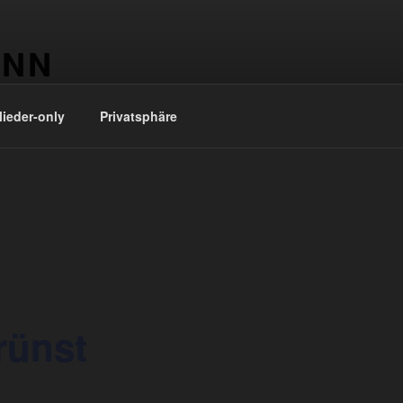
ONN
ieder-only
Privatsphäre
rünst