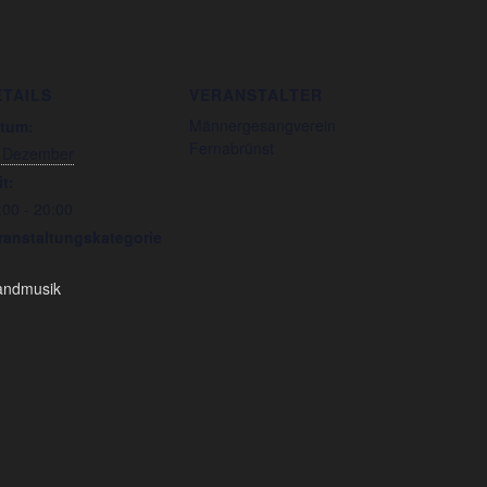
ETAILS
VERANSTALTER
Männergesangverein
tum:
Fernabrünst
 Dezember
it:
:00 - 20:00
ranstaltungskategorie
andmusik