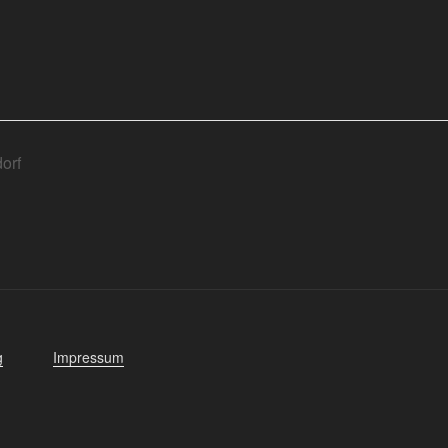
orf
g
Impressum