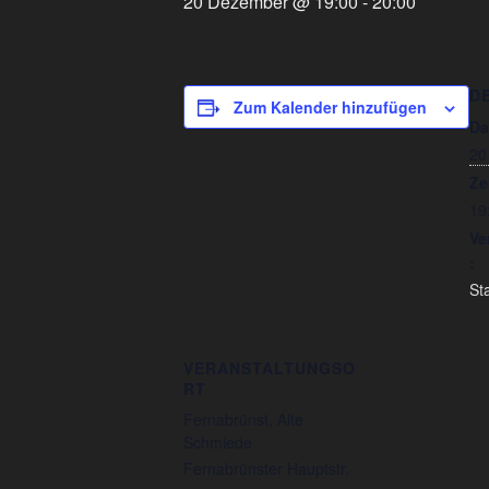
20 Dezember @ 19:00
-
20:00
D
Zum Kalender hinzufügen
Da
20
Ze
19
Ve
:
St
VERANSTALTUNGSO
RT
Fernabrünst, Alte
Schmiede
Fernabrünster Hauptstr.