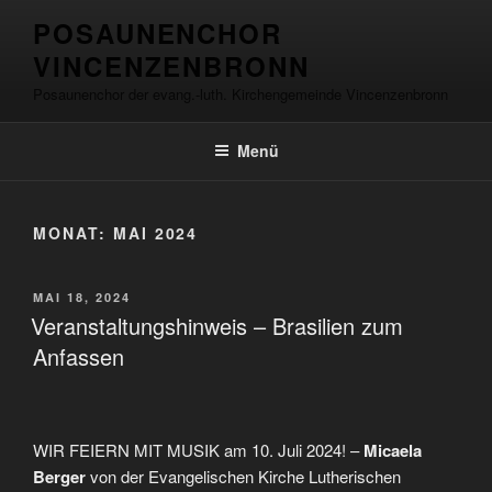
Zum
springen
POSAUNENCHOR
Inhalt
VINCENZENBRONN
springen
Posaunenchor der evang.-luth. Kirchengemeinde Vincenzenbronn
Menü
MONAT:
MAI 2024
VERÖFFENTLICHT
MAI 18, 2024
AM
Veranstaltungshinweis – Brasilien zum
Anfassen
WIR FEIERN MIT MUSIK am 10. Juli 2024! –
Micaela
Berger
von der Evangelischen Kirche Lutherischen