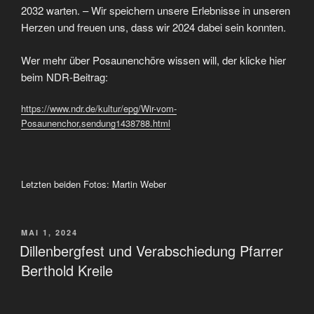
2032 warten. – Wir speichern unsere Erlebnisse in unseren
Herzen und freuen uns, dass wir 2024 dabei sein konnten.
Wer mehr über Posaunenchöre wissen will, der klicke hier
beim NDR-Beitrag:
https://www.ndr.de/kultur/epg/Wir-vom-
Posaunenchor,sendung1438788.html
Letzten beiden Fotos: Martin Weber
VERÖFFENTLICHT
MAI 1, 2024
AM
Dillenbergfest und Verabschiedung Pfarrer
Berthold Kreile