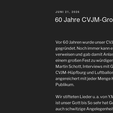
VERÖFFENTLICHT
JUNI 21, 2026
AM
60 Jahre CVJM-Gro
Vor 60 Jahren wurde unser CV
gegründet. Noch immer kann er
verweisen und gab damit Anla
einem großen Fest zu würdigen.
Martin Schott, Interviews mit 
CVJM-Hüpfburg und Luftballonfl
angereichert mit jeder Menge H
Publikum.
Wir stifteten Lieder u. a. von Y
ist unser Gott bis So sehr hat G
auch schwitzige Angelegenheit –