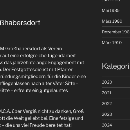
Mai 1985
ßhabersdorf
März 1980
Dezember 196
März 1910
JM Großhabersdorf als Verein
 auf eine erfolgreiche Jugendarbeit
ss das jahrzehntelange Engagement mit
Kategor
 Der Festgottesdienst mit Pfarrer
Gründungsmitgliedern, für die Kinder eine
2020
iegenlassen nach alter Väter Sitte –
itze – erfreute ein gutgelauntes
2021
2022
.M.C.A. über Vergiß nicht zu danken, Groß
2023
ott die Welt geliebt bei. Eine fetzige und
2024
 die uns viel Freude bereitet hat!