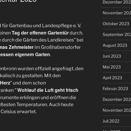
Dezember 202
November 20
Oktober 2023
für Gartenbau und Landespflege e. V.
Tag der offenen Gartentür
seinen
durch.
September 20
 durch die Gärten des Landkreises” bei
August 2023
as Zehmeister
im Großhabersdorfer
dessen eigenem Garten
.
Juni 2023
Mai 2023
nbronn wurden offiziell angefragt, den
lisch zu gestalten. Mit den
April 2023
 Herz
” und dem schon
Februar 2023
Wohlauf die Luft geht frisch
Franken ”
strumente erklingen und eröffnen die
Dezember 202
ißesten Temperaturen. Auch heute
November 20
Celsius erwartet.
Juli 2022