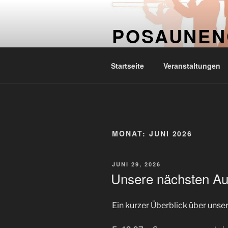
Zum
springen
Inhalt
POSAUNEN
springen
Posaunenchor der evang.-luth
Startseite
Veranstaltungen
MONAT:
JUNI 2026
VERÖFFENTLICHT
JUNI 29, 2026
AM
Unsere nächsten Auf
Ein kurzer Überblick über unser