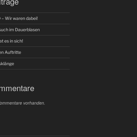
träge
 Wir waren dabei!
such im Dauerblasen
t es in sich!
n Auftritte
klänge
ommentare
 Kommentare vorhanden.