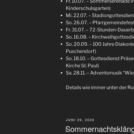
Fr. 10.07. – Sommerserenade i
Kinderschulsgarten)
Mi. 22.07. – Stadiongottesdien
So. 26.07. – Pfarrgemeindefes
Fr. 31.07. – 72-Stunden-Dauerb
So. 16.08. – Kirchweihgottesdie
So. 20.09. – 100 Jahre Diakon
Puschendorf)
So. 18.10. – Gottesdienst Präse
Kirche St. Paul)
Sa. 28.11. – Adventsmusik “Wie
Details wie immer unter der Ru
VERÖFFENTLICHT
JUNI 29, 2026
AM
Sommernachtsklän