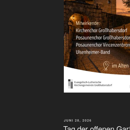
VERÖFFENTLICHT
JUNI 28, 2026
AM
Tag der offenen Gar