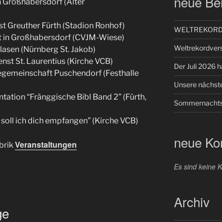
neue Bei
n Großhabersdorf (Alter
st Greuther Fürth (Stadion Ronhof)
WELTREKORD –
t in Großhabersdorf (CVJM-Wiese)
Weltrekordver
lasen (Nürnberg St. Jakob)
nst St. Laurentius (Kirche VCB)
Der Juli 2026 ha
iegemeinschaft Puschendorf (Festhalle
Unsere nächste
ntation “Fränggische Bibl Band 2” (Fürth,
Sommernachts
 soll ich dich empfangen” (Kirche VCB)
neue K
Veranstaltungen
brik
Es sind keine
Archiv
ge