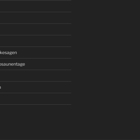
kesagen
osaunentage
n