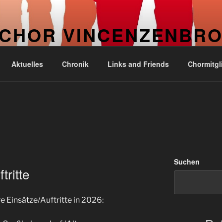
CHOR VINCENZENBR
. Kirchengemeinde Vincenzenbronn
Aktuelles
Chronik
Links and Friends
Chormitgl
Suchen
tritte
e Einsätze/Auftritte in 2026: