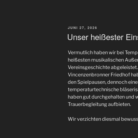
VERÖFFENTLICHT
JUNI 27, 2026
AM
Unser heißester Ein
Vermutlich haben wir bei Temp
heißesten musikalischen Außene
Vereinsgeschichte abgeleistet.
Vincenzenbronner Friedhof hab
den Spielpausen, dennoch eine 
temperaturtechnische bläserisc
haben gut durchgehalten und wi
Trauerbegleitung aufbieten.
Wir verzichten diesmal bewusst