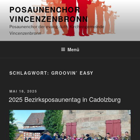
Inhalt
Zum
POSAUNENCHOR
springen
Inhalt
VINCENZENBRONN
springen
Posaunenchor der evang.-luth. Kirchengemeinde
Vincenzenbronn
Menü
SCHLAGWORT:
GROOVIN’ EASY
VERÖFFENTLICHT
MAI 18, 2025
AM
2025 Bezirksposaunentag in Cadolzburg