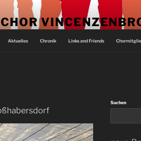
CHOR VINCENZENBR
. Kirchengemeinde Vincenzenbronn
Aktuelles
Chronik
Links and Friends
Chormitglie
Suchen
oßhabersdorf