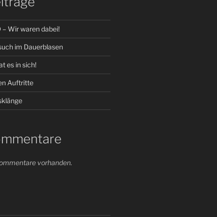
iträge
 Wir waren dabei!
such im Dauerblasen
t es in sich!
n Auftritte
klänge
ommentare
 Kommentare vorhanden.