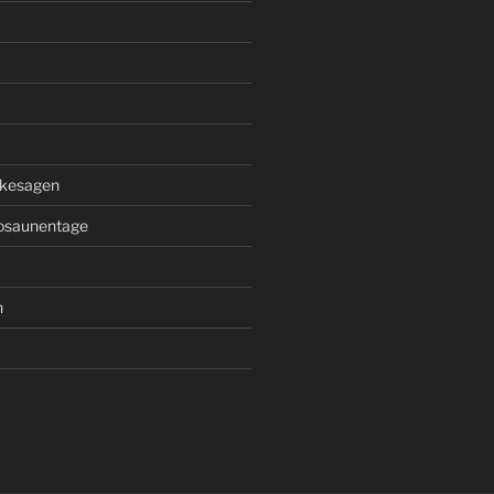
kesagen
osaunentage
n