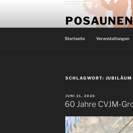
Zum
springen
Inhalt
POSAUNEN
springen
Posaunenchor der evang.-luth
Startseite
Veranstaltungen
SCHLAGWORT:
JUBILÄUM
VERÖFFENTLICHT
JUNI 21, 2026
AM
60 Jahre CVJM-Gr