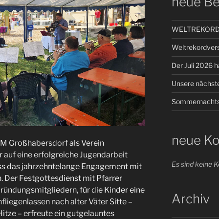
neue Be
WELTREKORD –
Weltrekordver
Der Juli 2026 ha
Unsere nächste
Sommernachts
neue K
JM Großhabersdorf als Verein
 auf eine erfolgreiche Jugendarbeit
Es sind keine
ss das jahrzehntelange Engagement mit
 Der Festgottesdienst mit Pfarrer
Gründungsmitgliedern, für die Kinder eine
Archiv
iegenlassen nach alter Väter Sitte –
itze – erfreute ein gutgelauntes