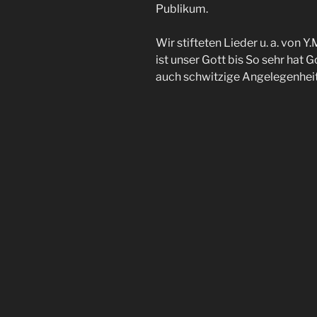
Publikum.
Wir stifteten Lieder u. a. von Y
ist unser Gott bis So sehr hat G
auch schwitzige Angelegenheit –