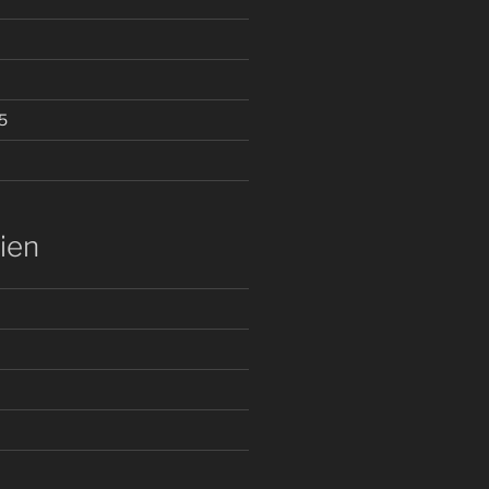
5
ien