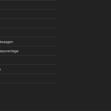
kesagen
osaunentage
n