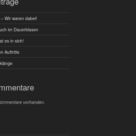
träge
 Wir waren dabei!
such im Dauerblasen
t es in sich!
 Auftritte
klänge
ommentare
 Kommentare vorhanden.