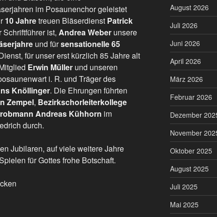
August 2026
serjahren im Posaunenchor geleistet
ür
10 Jahre
treuen Bläserdienst
Patrick
Juli 2026
Schriftführer ist,
Andrea Weber
unsere
äserjahre
und für
sensationelle 65
Juni 2026
ienst, für unser erst kürzlich 85 Jahre alt
April 2026
Mitglied
Erwin Müller
und unseren
posaunenwart i. R. und Träger des
März 2026
ns Knöllinger
. Die Ehrungen führten
Februar 2026
n Zempel
,
Bezirkschorleiterkollege
robmann Andreas Kühhorn
im
Dezember 202
iedrich durch.
November 202
n Jubilaren, auf viele weitere Jahre
Oktober 2025
ielen für Gottes frohe Botschaft.
August 2025
icken
Juli 2025
Mai 2025