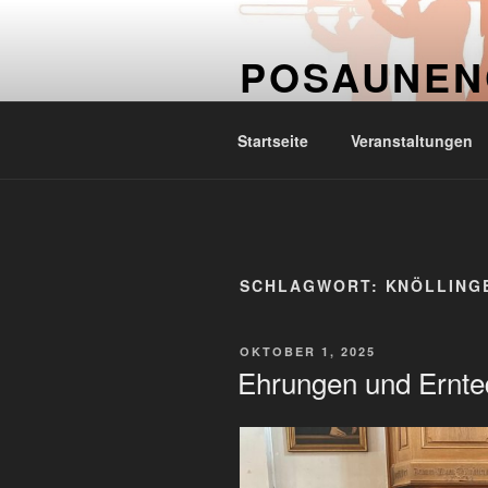
Zum
springen
Inhalt
POSAUNEN
springen
Posaunenchor der evang.-luth.
Startseite
Veranstaltungen
SCHLAGWORT:
KNÖLLING
VERÖFFENTLICHT
OKTOBER 1, 2025
AM
Ehrungen und Ernte