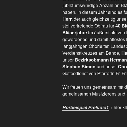
jubiläumswürdige Anzahl an Blä
haben. In diesem Jahr sind es f
Herr,
der auch gleichzeitig unser 
stellvertretende Obfrau für
40 Bl
Bläserjahre
im äußerst aktiven D
gewordenes und damit ältestes 
langjährigen Chorleiter, Landes
Verdienstkreuzes am Bande,
Ha
unser
Bezirksobmann Herman
Stephan Simon
und unser
Cho
Gottesdienst von Pfarrerin Fr. Fr
Wir freuen uns gemeinsam mit de
gemeinsamen Musizierens und Sp
Hörbeispiel Preludio1
< hier kl