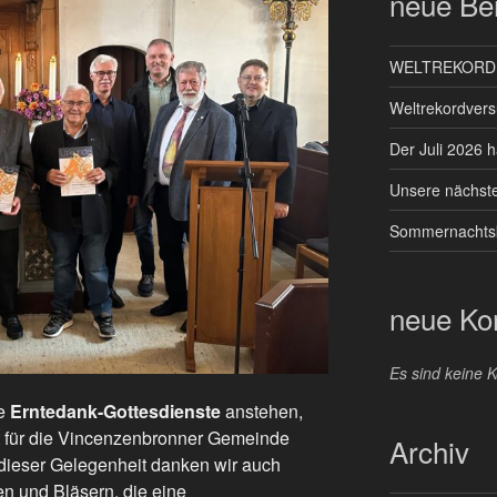
neue Bei
WELTREKORD –
Weltrekordver
Der Juli 2026 ha
Unsere nächsten
Sommernachts
neue K
Es sind keine
le
Erntedank-Gottesdienste
anstehen,
nst für die Vincenzenbronner Gemeinde
Archiv
 dieser Gelegenheit danken wir auch
n und Bläsern, die eine