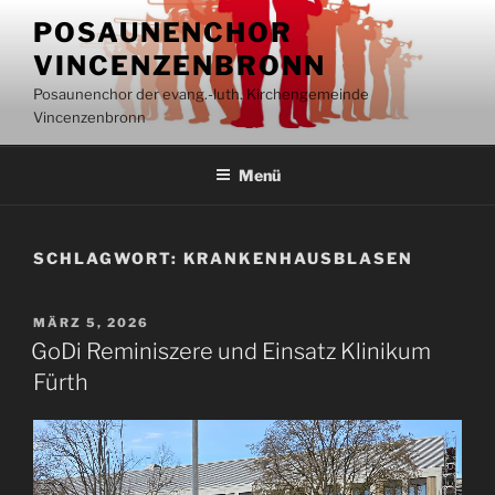
Inhalt
Zum
springen
POSAUNENCHOR
Inhalt
VINCENZENBRONN
springen
Posaunenchor der evang.-luth. Kirchengemeinde
Vincenzenbronn
Menü
SCHLAGWORT:
KRANKENHAUSBLASEN
VERÖFFENTLICHT
MÄRZ 5, 2026
AM
GoDi Reminiszere und Einsatz Klinikum
Fürth