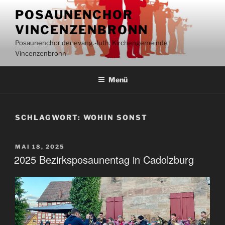
Inhalt
Zum
springen
POSAUNENCHOR
Inhalt
VINCENZENBRONN
springen
Posaunenchor der evang.-luth. Kirchengemeinde
Vincenzenbronn
Menü
SCHLAGWORT:
WOHIN SONST
VERÖFFENTLICHT
MAI 18, 2025
AM
2025 Bezirksposaunentag in Cadolzburg