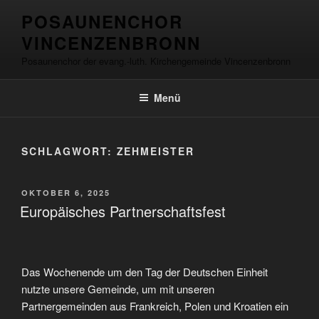
Zum
springen
POSAUNENCHOR
Inhalt
VINCENZENBRONN
springen
Posaunenchor der evang.-luth. Kirchengemeinde Vincenzenbronn
Menü
SCHLAGWORT:
ZEHMEISTER
VERÖFFENTLICHT
OKTOBER 6, 2025
AM
Europäisches Partnerschaftsfest
Das Wochenende um den Tag der Deutschen Einheit
nutzte unsere Gemeinde, um mit unseren
Partnergemeinden aus Frankreich, Polen und Kroatien ein