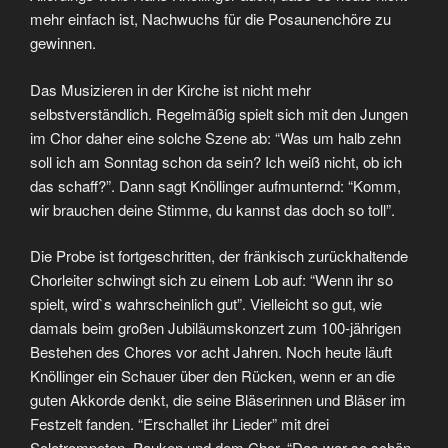
mehr einfach ist, Nachwuchs für die Posaunenchöre zu
gewinnen.
Das Musizieren in der Kirche ist nicht mehr
selbstverständlich. Regelmäßig spielt sich mit den Jungen
im Chor daher eine solche Szene ab: “Was um halb zehn
soll ich am Sonntag schon da sein? Ich weiß nicht, ob ich
das schaff?”. Dann sagt Knöllinger aufmunternd: “Komm,
wir brauchen deine Stimme, du kannst das doch so toll”.
Die Probe ist fortgeschritten, der fränkisch zurückhaltende
Chorleiter schwingt sich zu einem Lob auf: “Wenn ihr so
spielt, wird`s wahrscheinlich gut”. Vielleicht so gut, wie
damals beim großen Jubiläumskonzert zum 100-jährigen
Bestehen des Chores vor acht Jahren. Noch heute läuft
Knöllinger ein Schauer über den Rücken, wenn er an die
guten Akkorde denkt, die seine Bläserinnen und Bläser im
Festzelt fanden. “Erschallet ihr Lieder” mit drei
Solotrompeten, Pauken und dem Chor. “Das war so schön,