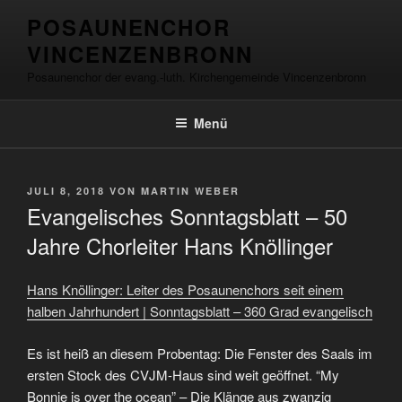
Zum
springen
POSAUNENCHOR
Inhalt
VINCENZENBRONN
springen
Posaunenchor der evang.-luth. Kirchengemeinde Vincenzenbronn
Menü
VERÖFFENTLICHT
JULI 8, 2018
VON
MARTIN WEBER
AM
Evangelisches Sonntagsblatt – 50
Jahre Chorleiter Hans Knöllinger
Hans Knöllinger: Leiter des Posaunenchors seit einem
halben Jahrhundert | Sonntagsblatt – 360 Grad evangelisch
Es ist heiß an diesem Probentag: Die Fenster des Saals im
ersten Stock des CVJM-Haus sind weit geöffnet. “My
Bonnie is over the ocean” – Die Klänge aus zwanzig