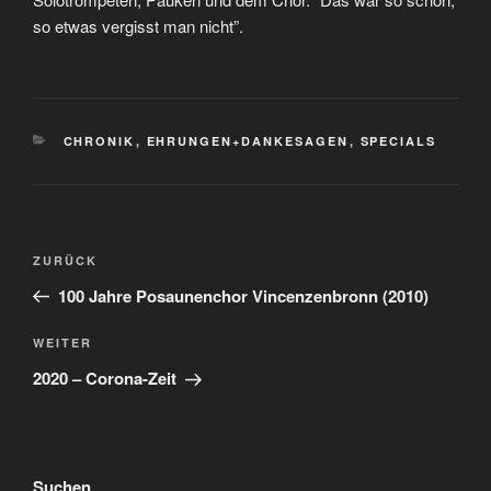
so etwas vergisst man nicht”.
KATEGORIEN
CHRONIK
,
EHRUNGEN+DANKESAGEN
,
SPECIALS
Beitragsnavigation
Vorheriger
ZURÜCK
Beitrag
100 Jahre Posaunenchor Vincenzenbronn (2010)
Nächster
WEITER
Beitrag
2020 – Corona-Zeit
Suchen