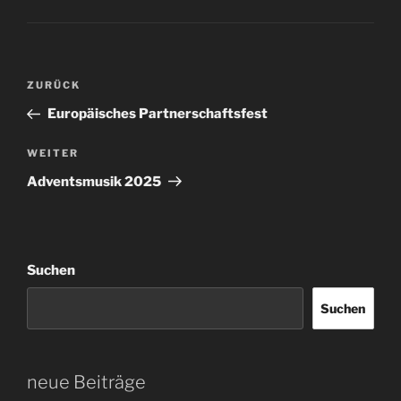
Beitragsnavigation
Vorheriger
ZURÜCK
Beitrag
Europäisches Partnerschaftsfest
Nächster
WEITER
Beitrag
Adventsmusik 2025
Suchen
Suchen
neue Beiträge