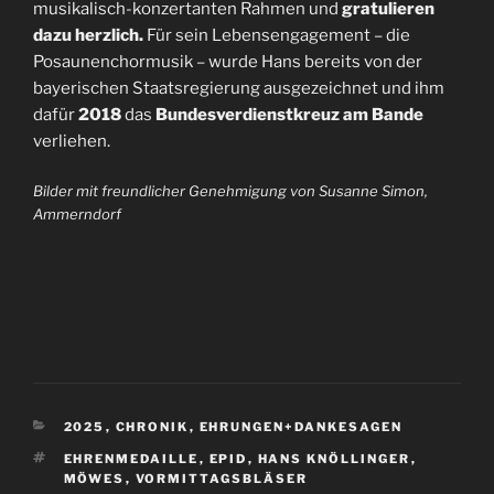
musikalisch-konzertanten Rahmen und
gratulieren
dazu herzlich.
Für sein Lebensengagement – die
Posaunenchormusik – wurde Hans bereits von der
bayerischen Staatsregierung ausgezeichnet und ihm
dafür
2018
das
Bundesverdienstkreuz am Bande
verliehen.
Bilder mit freundlicher Genehmigung von Susanne Simon,
Ammerndorf
KATEGORIEN
2025
,
CHRONIK
,
EHRUNGEN+DANKESAGEN
SCHLAGWÖRTER
EHRENMEDAILLE
,
EPID
,
HANS KNÖLLINGER
,
MÖWES
,
VORMITTAGSBLÄSER