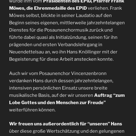
wurde ihm vom
Präsidenten des EPiD, Pfarrer Frank
Möwes, die Ehrenmedaille des EPiD
verliehen. Frank
Möwes selbst, blickte in seiner Laudatio auf den
Beginn seines eigenen, mittlerweile jahrzehntelangen
Dienstes für die Posaunenchormusik zurück und
führte dabei quasi als Initialzündung, seinen für ihn
prägenden und ersten Verbandslehrgang in
Neuendettelsau an, wo ihn Hans Knöllinger mit der
Begeisterung für diese Arbeit anstecken konnte.
Auch wir vom Posaunenchor Vincenzenbronn
verdanken Hans durch dessen jahrzehntelangen,
intensiven persönlichen Einsatz unsere breite
musikalische Basis, auf der wir unseren
Auftrag “zum
Lobe Gottes und den Menschen zur Freude”
weiterführen können.
Wir freuen uns außerordentlich für “unseren” Hans
über diese große Wertschätzung und den gelungenen