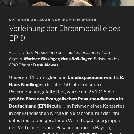
VERÖFFENTLICHT
OKTOBER 26, 2025
VON
MARTIN WEBER
AM
Verleihung der Ehrenmedaille des
EPiD
v. l. n. r.: stellv. Vorsitzende des Landesposaunenrates in
Bayern,
Marlene Bissinger, Hans Knöllinger
, Präsident des
EPiD Pfarrer
Frank Möwes
.
Unserem Chormitglied und
Landesposaunenwart i. R.
Hans Knöllinger
, der über 50 Jahre unseren
Posaunenchor geleitet hat, wurde am 25.10.25 die
größte Ehre des Evangelischen Posaunendienstes in
Deutschland (EPiD)
zuteil. Im Rahmen eines Konzertes
in der katholischen Kirche in Veitsbronn, mit der ihm
selbst ins Leben gerufenen Vormittagsbläsergruppe
des Verbandes evang. Posaunenchöre in Bayern,