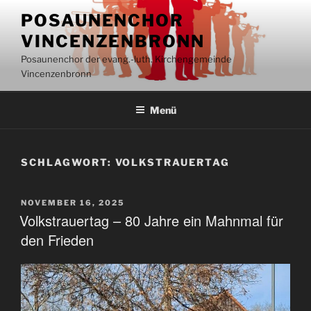
Inhalt
Zum
springen
POSAUNENCHOR
Inhalt
VINCENZENBRONN
springen
Posaunenchor der evang.-luth. Kirchengemeinde
Vincenzenbronn
Menü
SCHLAGWORT:
VOLKSTRAUERTAG
VERÖFFENTLICHT
NOVEMBER 16, 2025
AM
Volkstrauertag – 80 Jahre ein Mahnmal für
den Frieden