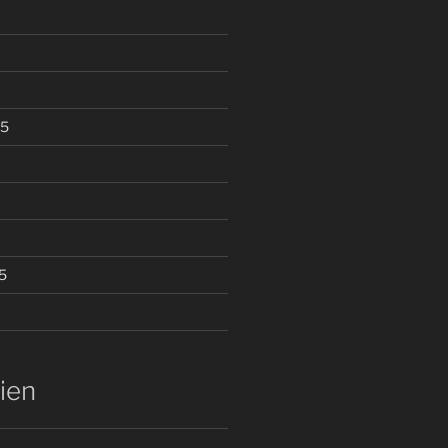
85
5
ien