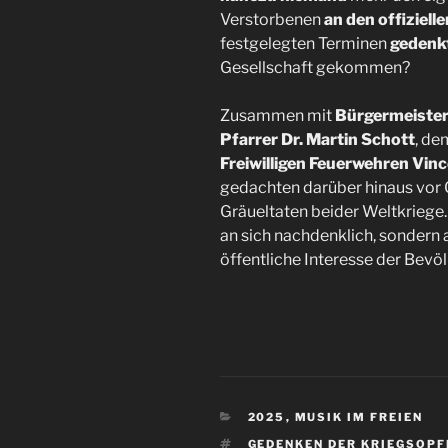
Verstorbenen
an den offiziel
festgelegten Terminen
gedenk
Gesellschaft gekommen?
Zusammen mit
Bürgermeister
Pfarrer Dr. Martin Schott
, d
Freiwilligen Feuerwehren Vi
gedachten darüber hinaus vor O
Gräueltaten beider Weltkriege
an sich nachdenklich, sondern 
öffentliche Interesse der Bevöl
KATEGORIEN
2025
,
MUSIK IM FREIEN
SCHLAGWÖRTER
GEDENKEN DER KRIEGSOPF