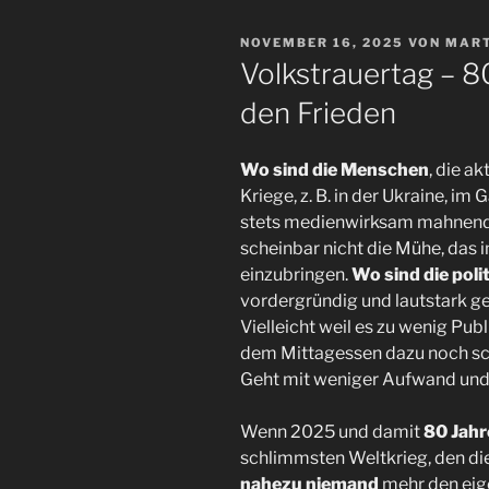
VERÖFFENTLICHT
NOVEMBER 16, 2025
VON
MART
AM
Volkstrauertag – 8
den Frieden
Wo sind die Menschen
, die a
Kriege, z. B. in der Ukraine, i
stets medienwirksam mahnend 
scheinbar nicht die Mühe, das i
einzubringen.
Wo sind die poli
vordergründig und lautstark geg
Vielleicht weil es zu wenig Pub
dem Mittagessen dazu noch sch
Geht mit weniger Aufwand und 
Wenn 2025 und damit
80 Jahr
schlimmsten Weltkrieg, den die
nahezu niemand
mehr den eig