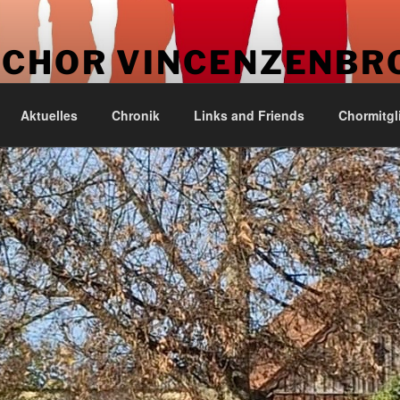
CHOR VINCENZENBR
. Kirchengemeinde Vincenzenbronn
Aktuelles
Chronik
Links and Friends
Chormitgl