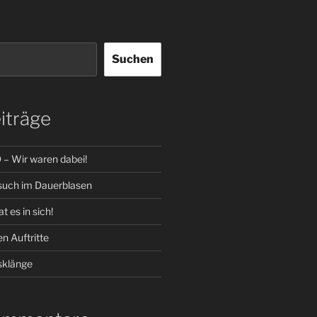
Suchen
iträge
 Wir waren dabei!
such im Dauerblasen
t es in sich!
n Auftritte
klänge