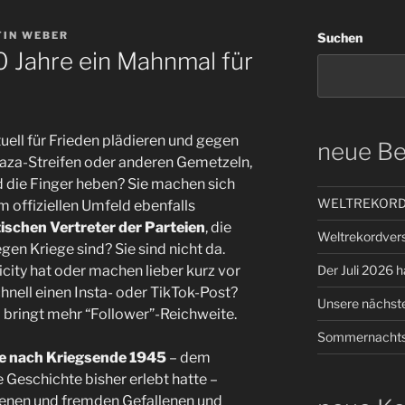
IN WEBER
Suchen
0 Jahre ein Mahnmal für
ktuell für Frieden plädieren und gegen
neue Be
m Gaza-Streifen oder anderen Gemetzeln,
die Finger heben? Sie machen sich
WELTREKORD –
m offiziellen Umfeld ebenfalls
tischen Vertreter der Parteien
, die
Weltrekordver
en Kriege sind? Sie sind nicht da.
Der Juli 2026 ha
licity hat oder machen lieber kurz vor
nell einen Insta- oder TikTok-Post?
Unsere nächste
bringt mehr “Follower”-Reichweite.
Sommernachts
e nach Kriegsende 1945
– dem
 Geschichte bisher erlebt hatte –
enen und fremden Gefallenen und