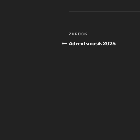
Beitragsnavigation
Vorheriger
ZURÜCK
Beitrag
Adventsmusik 2025