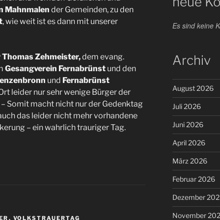
neue K
len Mahnmalen
der Gemeinden, zu den
t
, wie weit ist es dann mit unserer
Es sind keine
 Thomas Zehmeister,
dem evang.
Archiv
em
Gesangverein Fernabrünst
und den
ncenzenbronn
und
Fernabrünst
August 2026
rt leider nur sehr wenige Bürger der
. – Somit macht nicht nur der Gedenktag
Juli 2026
auch das leider nicht mehr vorhandene
Juni 2026
kerung – ein wahrlich trauriger Tag.
April 2026
März 2026
Februar 2026
Dezember 202
November 20
ER
,
VOLKSTRAUERTAG