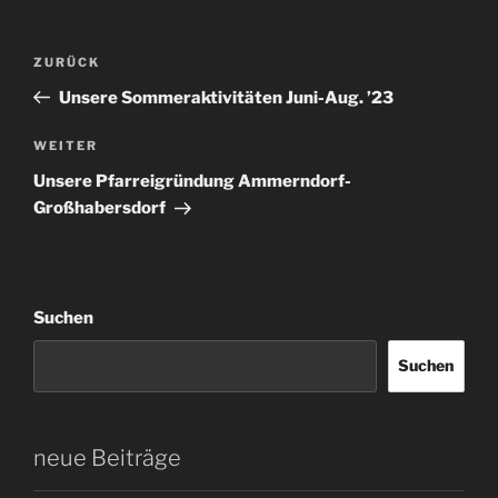
Beitragsnavigation
Vorheriger
ZURÜCK
Beitrag
Unsere Sommeraktivitäten Juni-Aug. ’23
Nächster
WEITER
Beitrag
Unsere Pfarreigründung Ammerndorf-
Großhabersdorf
Suchen
Suchen
neue Beiträge