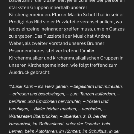
Dabei zählt “die Musik” seit jeher zu einer der personell
stärksten Gruppen innerhalb unserer
Kirchengemeinden. Pfarrer Martin Schott hat in seiner
Predigt das Bild vieler Puzzleteile veranschaulicht, wo
jedes einzelne ineinander greifen muss, um ein Ganzes
zu ergeben. Das Puzzleteil der Musik hat Andrea
Weber, als zweiter Vorstand unseres Brunner
alle
Posaunenchores, stellvertretend für
Kirchenmusiker und kirchenmusikalischen Gruppen in
unseren Kirchengemeinden, wie folgt treffend zum
Ausdruck gebracht:
“Musik kann – ins Herz gehen, – begeistern und mitreißen,
– erfreuen und beschwingen, – zum Tanzen auffordern, –
berühren und Emotionen hervorrufen, – trösten und
beruhigen, – Bilder hörbar machen, – verbinden, –
Wartezeiten überbrücken, – ablenken, z. B. bei der
Hausarbeit, im Gottesdienst, unter der Dusche, beim
Lernen, beim Autofahren, im Konzert, im Schulbus, in der