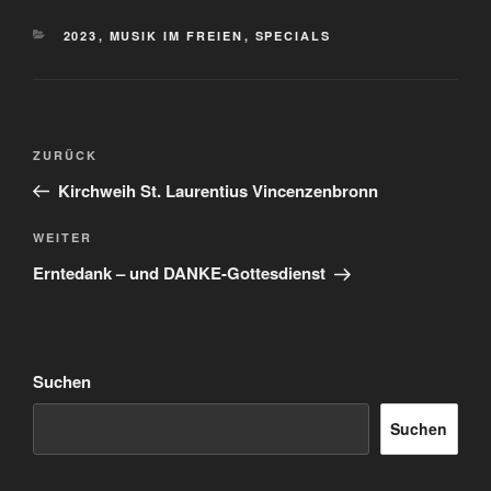
KATEGORIEN
2023
,
MUSIK IM FREIEN
,
SPECIALS
Beitragsnavigation
Vorheriger
ZURÜCK
Beitrag
Kirchweih St. Laurentius Vincenzenbronn
Nächster
WEITER
Beitrag
Erntedank – und DANKE-Gottesdienst
Suchen
Suchen