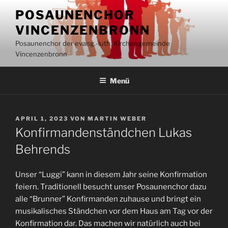
Inhalt
Zum
springen
POSAUNENCHOR
Inhalt
VINCENZENBRONN
springen
Posaunenchor der evang.-luth. Kirchengemeinde
Vincenzenbronn
Menü
VERÖFFENTLICHT
APRIL 1, 2023
VON
MARTIN WEBER
AM
Konfirmandenständchen Lukas
Behrends
Unser “Luggi” kann in diesem Jahr seine Konfirmation
feiern. Traditionell besucht unser Posaunenchor dazu
alle “Brunner” Konfirmanden zuhause und bringt ein
musikalisches Ständchen vor dem Haus am Tag vor der
Konfirmation dar. Das machen wir natürlich auch bei