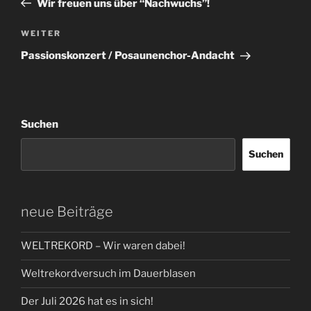
Wir freuen uns über “Nachwuchs”!
Nächster
WEITER
Beitrag
Passionskonzert / Posaunenchor-Andacht
Suchen
Suchen
neue Beiträge
WELTREKORD – Wir waren dabei!
Weltrekordversuch im Dauerblasen
Der Juli 2026 hat es in sich!