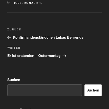
KATEGORIEN
2023
,
KONZERTE
Beitragsnavigation
Vorheriger
ZURÜCK
Beitrag
Konfirmandenständchen Lukas Behrends
Nächster
WEITER
Beitrag
Er ist erstanden – Ostermontag
Suchen
Suchen