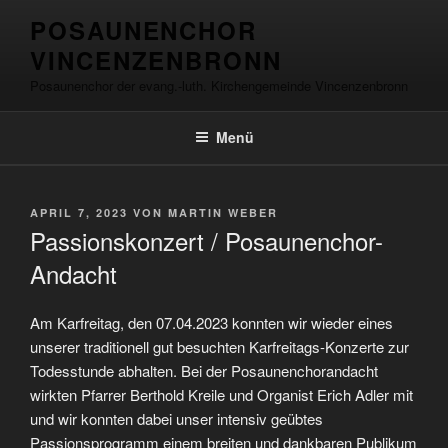
Zum
springen
POSAUNENCHOR
Inhalt
VINCENZENBRONN
springen
Posaunenchor der evang.-luth. Kirchengemeinde Vincenzenbronn
Menü
VERÖFFENTLICHT
APRIL 7, 2023
VON
MARTIN WEBER
AM
Passionskonzert / Posaunenchor-
Andacht
Am Karfreitag, den 07.04.2023 konnten wir wieder eines
unserer traditionell gut besuchten Karfreitags-Konzerte zur
Todesstunde abhalten. Bei der Posaunenchorandacht
wirkten Pfarrer Berthold Kreile und Organist Erich Adler mit
und wir konnten dabei unser intensiv geübtes
Passionsprogramm einem breiten und dankbaren Publikum