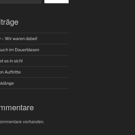
träge
 Wir waren dabei!
such im Dauerblasen
t es in sich!
n Auftritte
klänge
ommentare
 Kommentare vorhanden.