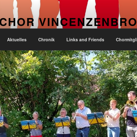
CHOR VINCENZENBR
. Kirchengemeinde Vincenzenbronn
Aktuelles
Chronik
Links and Friends
Chormitgl