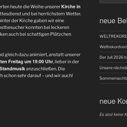
Kirche in
ierten heute die Weihe unserer
tesdienst und bei herrlichstem Wetter.
neue Bei
nter der Kirche gaben wir eine
nstbesucher konnten bei leckeren
en auch bei schattigen Plätzchen
WELTREKORD –
Weltrekordver
nd gleich dazu animiert, anstatt unserer
Der Juli 2026 ha
ten Freitag um 19:00 Uhr
, lieber in der
Unsere nächste
-Standmusik
anzuschließen. Die
h schon sehr darauf – und wir auch!
Sommernachts
neue K
Es sind keine