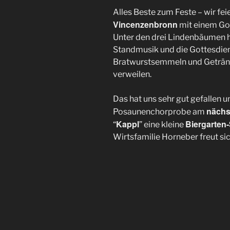
Alles Beste zum Feste – wir fe
Vincenzenbronn
mit einem Got
Unter den drei Lindenbäumen hi
Standmusik und die Gottesdie
Bratwurstsemmeln und Getränk
verweilen.
Das hat uns sehr gut gefallen u
nächs
Posaunenchorprobe am
Kappl
Biergarten
“
” eine kleine
Wirtsfamilie Horneber freut sic