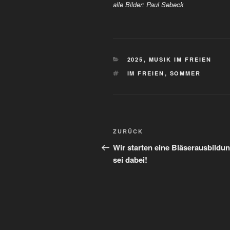
alle Bilder: Paul Sebeck
KATEGORIEN
2025
,
MUSIK IM FREIEN
SCHLAGWÖRTER
IM FREIEN
,
SOMMER
Beitragsnavigation
Vorheriger
ZURÜCK
Beitrag
Wir starten eine Bläserausbildun
sei dabei!